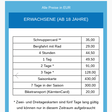
Alle Preise in EUR
ERWACHSENE (AB 18 JAHRE)
Schnuppercard **
35,00
Bergfahrt mit Rad
29,00
4 Stunden
44,50
1 Tag
49,50
2 Tage *
91,00
3 Tage *
128,00
Saisonkarte
430,00
7 Tage in der Saison
300,00
Biketransport (KärntenCard)
20,00
* Zwei- und Dreitageskarten sind fünf Tage lang gültig
und können nur in diesem Zeitraum aufgebraucht